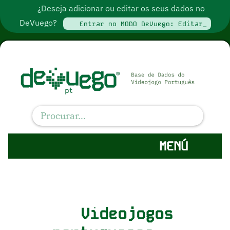
¿Deseja adicionar ou editar os seus dados no
DeVuego?
Entrar no MODO DeVuego: Editar_
MENÚ
Videojogos