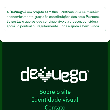
A
DeVuego
é um
projeto sem fins lucrativos
, que se mantém
economicamente graças às contribuições dos seus
Patreons
.
Se gostas e queres que continue vivo e a crescer, considera
apoiá-lo pontual ou regularmente. Toda a ajuda é bem-vinda.
Sobre o site
Identidade visual
Contato