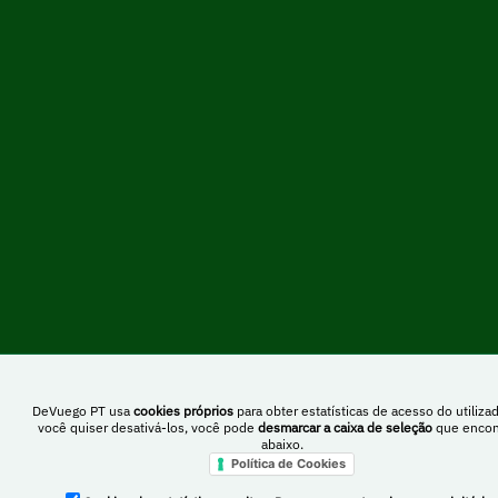
DeVuego PT usa
cookies próprios
para obter estatísticas de acesso do utilizad
você quiser desativá-los, você pode
desmarcar a caixa de seleção
que encon
abaixo.
Política de Cookies