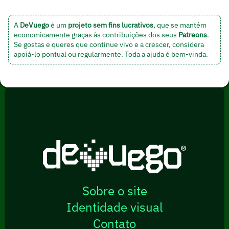
A
DeVuego
é um
projeto sem fins lucrativos
, que se mantém
economicamente graças às contribuições dos seus
Patreons
.
Se gostas e queres que continue vivo e a crescer, considera
apoiá-lo pontual ou regularmente. Toda a ajuda é bem-vinda.
Sobre o site
Identidade visual
Contato