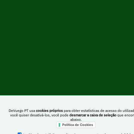
DeVuego PT usa
cookies próprios
para obter estatísticas de acesso do utilizad
você quiser desativá-los, você pode
desmarcar a caixa de seleção
que encon
abaixo.
Política de Cookies