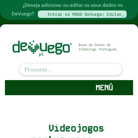
¿Deseja adicionar ou editar os seus dados no
DeVuego?
Entrar no MODO DeVuego: Editar_
MENÚ
Videojogos