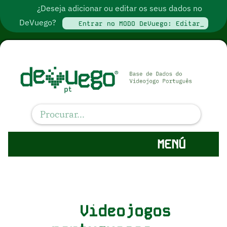
¿Deseja adicionar ou editar os seus dados no
DeVuego?
Entrar no MODO DeVuego: Editar_
MENÚ
Videojogos