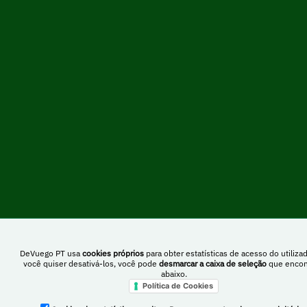
DeVuego PT usa
cookies próprios
para obter estatísticas de acesso do utilizad
você quiser desativá-los, você pode
desmarcar a caixa de seleção
que encon
abaixo.
Política de Cookies