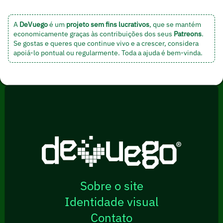
A
DeVuego
é um
projeto sem fins lucrativos
, que se mantém
economicamente graças às contribuições dos seus
Patreons
.
Se gostas e queres que continue vivo e a crescer, considera
apoiá-lo pontual ou regularmente. Toda a ajuda é bem-vinda.
Sobre o site
Identidade visual
Contato