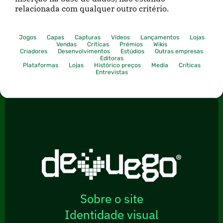
relacionada com qualquer outro critério.
Jogos
Capas
Capturas
Vídeos
Lançamentos
Lojas
Vendas
Críticas
Prémios
Wikis
Criadores
Desenvolvimentos
Estúdios
Outras empresas
Editoras
Plataformas
Lojas
Histórico preços
Media
Críticas
Entrevistas
Sobre o site
Identidade visual