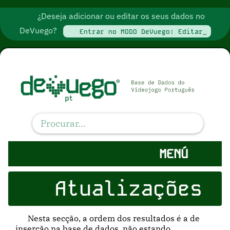
¿Deseja adicionar ou editar os seus dados no
DeVuego?
Entrar no MODO DeVuego: Editar_
MENÚ
Atualizações
Nesta secção, a ordem dos resultados é a de
inserção na base de dados, não estando