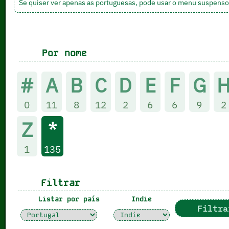
Se quiser ver apenas as portuguesas, pode usar o menu suspenso ab
Por nome
#
A
B
C
D
E
F
G
0
11
8
12
2
6
6
9
2
Z
*
1
135
Filtrar
Listar por país
Indie
Filtra