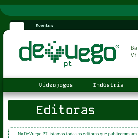
Eventos
Videojogos
Indústria
Editoras
Na DeVuego PT listamos todas as editoras que publicaram um 