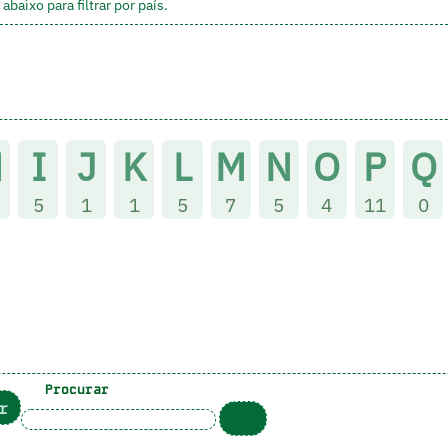
aixo para filtrar por país.
H
I
J
K
L
M
N
O
P
Q
5
1
1
5
7
5
4
11
0
Procurar
r