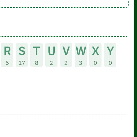
R
S
T
U
V
W
X
Y
5
17
8
2
2
3
0
0