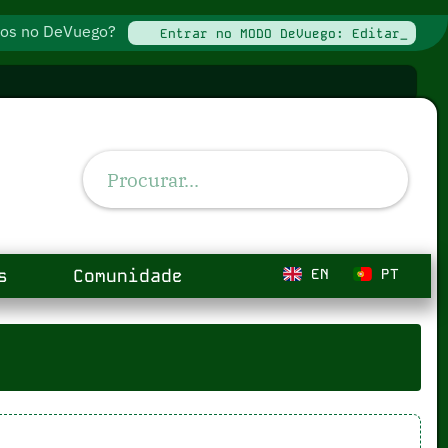
ados no DeVuego?
Entrar no MODO DeVuego: Editar_
s
Comunidade
EN
PT