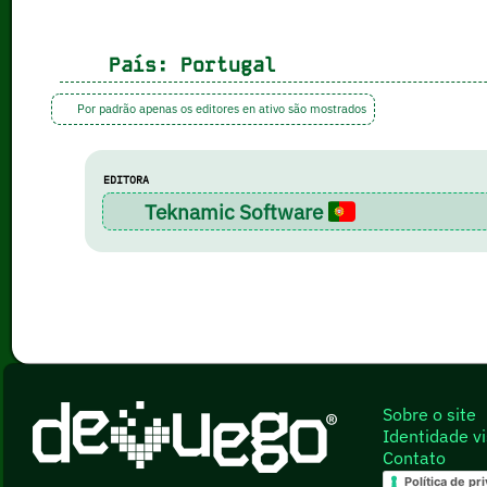
País:
Portugal
Por padrão apenas os editores en ativo são mostrados
EDITORA
Teknamic Software
Sobre o site
Identidade vi
Contato
Política de pr