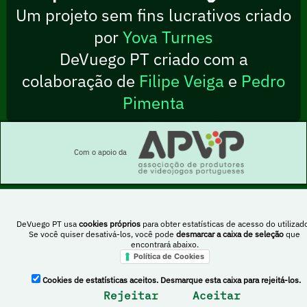
Um projeto sem fins lucrativos criado
por
Yova Turnes
DeVuego PT criado com a
colaboração de
Filipe Veiga
e
Pedro
Pimenta
Com o apoio da
DeVuego PT usa
cookies próprios
para obter estatísticas de acesso do utilizado
Esta obra está sob uma licença Creative Commons Atribuição-NãoComercial-
Se você quiser desativá-los, você pode
desmarcar a caixa de seleção
que
PartilhaIgual 4.0 Internacional
encontrará abaixo.
Política de Cookies
DeVuego Espanha
DeVuego LATAM
Cookies de estatísticas aceitos. Desmarque esta caixa para rejeitá-los.
Rejeitar
Aceitar
DeVuego Portugal