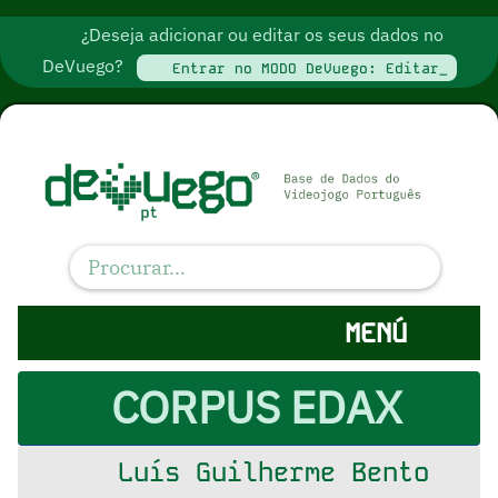
¿Deseja adicionar ou editar os seus dados no
DeVuego?
Entrar no MODO DeVuego: Editar_
MENÚ
CORPUS EDAX
Luís Guilherme Bento