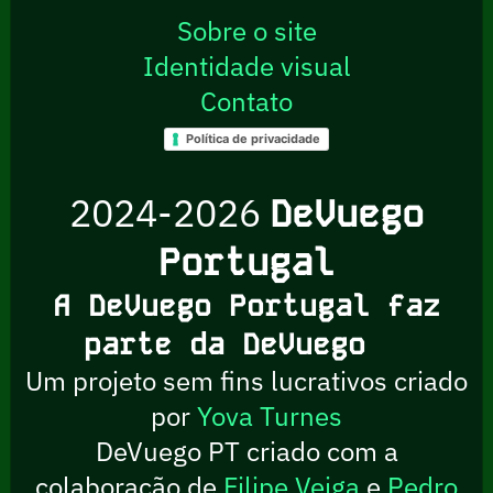
Sobre o site
Identidade visual
Contato
Política de privacidade
2024-2026
DeVuego
Portugal
A DeVuego Portugal faz
parte da DeVuego
Um projeto sem fins lucrativos criado
por
Yova Turnes
DeVuego PT criado com a
colaboração de
Filipe Veiga
e
Pedro