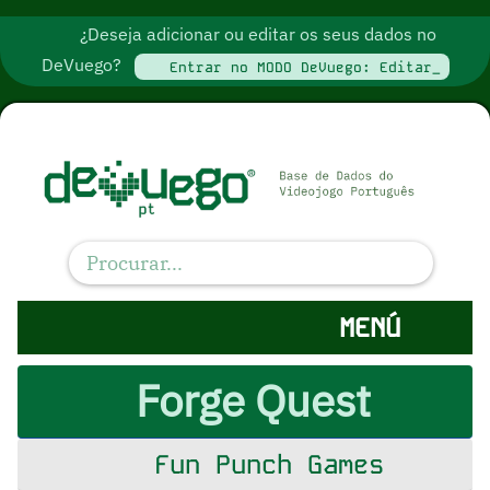
¿Deseja adicionar ou editar os seus dados no
DeVuego?
Entrar no MODO DeVuego: Editar_
MENÚ
Forge Quest
Fun Punch Games