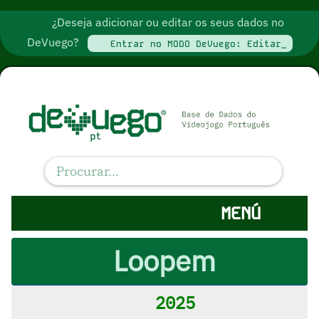
¿Deseja adicionar ou editar os seus dados no
DeVuego?
Entrar no MODO DeVuego: Editar_
MENÚ
Loopem
2025