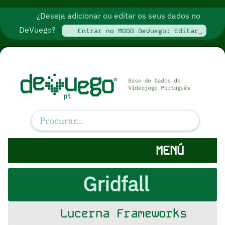
¿Deseja adicionar ou editar os seus dados no
DeVuego?
Entrar no MODO DeVuego: Editar_
MENÚ
Gridfall
Lucerna Frameworks