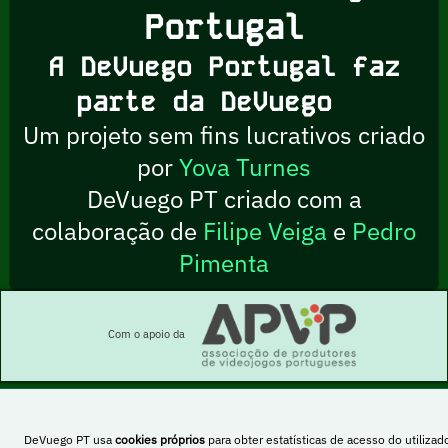
Portugal
A DeVuego Portugal faz
parte da DeVuego
Um projeto sem fins lucrativos criado
por
Yova Turnes
DeVuego PT criado com a
colaboração de
Filipe Veiga
e
Pedro
Pimenta
Com o apoio da
DeVuego PT usa
cookies próprios
para obter estatísticas de acesso do utilizado
Esta obra está sob uma licença Creative Commons Atribuição-NãoComercial-