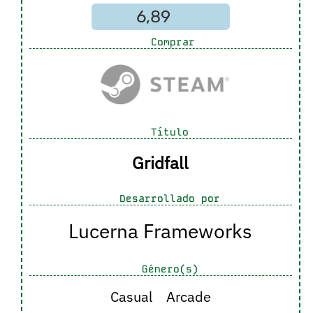
6,89
Comprar
Título
Gridfall
Desarrollado por
Lucerna Frameworks
Género(s)
Casual
Arcade