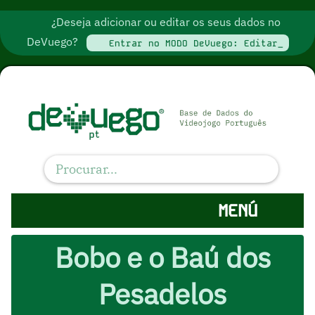
¿Deseja adicionar ou editar os seus dados no
DeVuego?
Entrar no MODO DeVuego: Editar_
MENÚ
Bobo e o Baú dos
Pesadelos