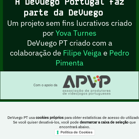
A DeVuego Portugal faz
parte da DeVuego
Um projeto sem fins lucrativos criado
por
Yova Turnes
DeVuego PT criado com a
colaboração de
Filipe Veiga
e
Pedro
Pimenta
Com o apoio da
DeVuego PT usa
cookies próprios
para obter estatísticas de acesso do utilizado
Esta obra está sob uma licença Creative Commons Atribuição-NãoComercial-
Se você quiser desativá-los, você pode
desmarcar a caixa de seleção
que
PartilhaIgual 4.0 Internacional
encontrará abaixo.
Política de Cookies