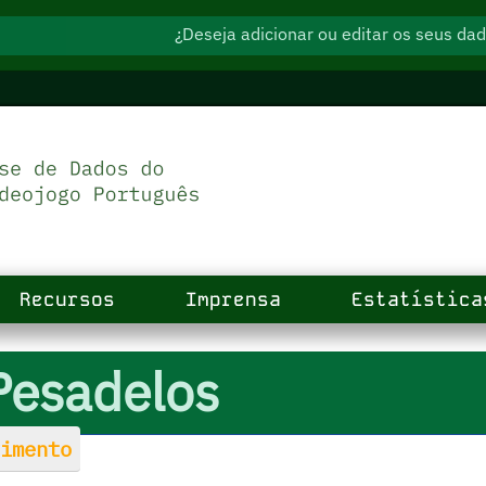
¿Deseja adicionar ou editar os seus d
Recursos
Imprensa
Estatística
Pesadelos
imento