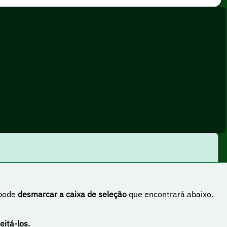
 pode
desmarcar a caixa de seleção
que encontrará abaixo.
rnacional
eitá-los.