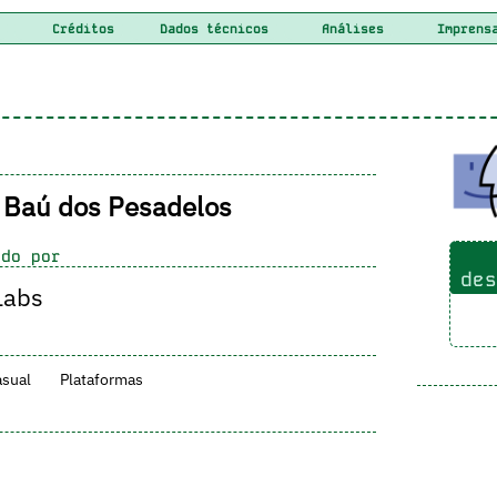
Créditos
Dados técnicos
Análises
Imprens
 Baú dos Pesadelos
do por
des
Labs
sual
Plataformas