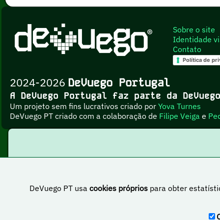
Sobre o site
Identidade vi
Contato
Política de pr
2024-2026
DeVuego Portugal
A DeVuego Portugal faz parte da DeVue
Um projeto sem fins lucrativos criado por
Yova Turnes
DeVuego PT criado com a colaboração de
Filipe Veiga
e
Pe
DeVuego PT usa
cookies próprios
para obter estatísti
Esta obr