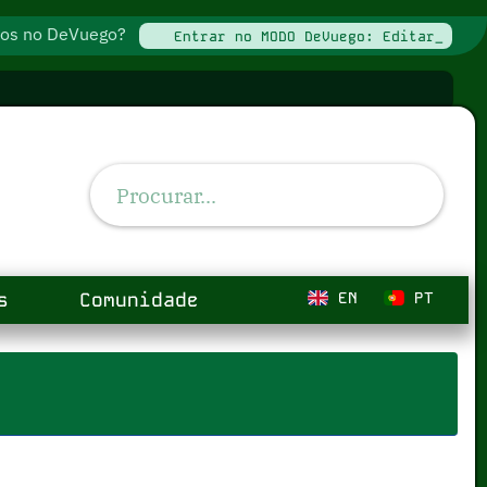
ados no DeVuego?
Entrar no MODO DeVuego: Editar_
s
Comunidade
EN
PT