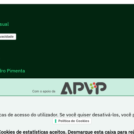
sual
ivacidade
go
dro Pimenta
Com o apoio da
cas de acesso do utilizador. Se você quiser desativá-los, você
Política de Cookies
a está sob uma licença Creative Commons Atribuição-NãoComercial-PartilhaIgual 4.0 Inte
Cookies de estatísticas aceitos. Desmarque esta caixa para rej