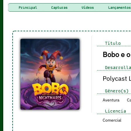
Principal
Capturas
Vídeos
Lançamentos
Título
Bobo e o
Desarrolla
Polycast 
Género(s)
Aventura
Ca
Licencia
Comercial