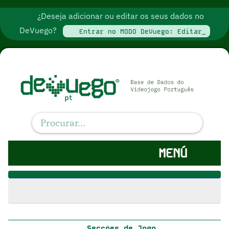
¿Deseja adicionar ou editar os seus dados no
DeVuego?
Entrar no MODO DeVuego: Editar_
MENÚ
Secções de Jogo