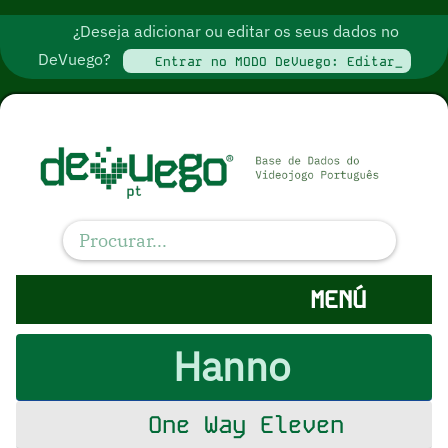
¿Deseja adicionar ou editar os seus dados no
DeVuego?
Entrar no MODO DeVuego: Editar_
MENÚ
Hanno
One Way Eleven