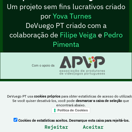
Um projeto sem fins lucrativos criado
por
Yova Turnes
DeVuego PT criado com a
colaboração de
Filipe Veiga
e
Pedro
Pimenta
Com o apoio da
DeVuego PT usa
cookies próprios
para obter estatísticas de acesso do utilizado
Esta obra está sob uma licença Creative Commons Atribuição-NãoComercial-
Se você quiser desativá-los, você pode
desmarcar a caixa de seleção
que
PartilhaIgual 4.0 Internacional
encontrará abaixo.
Política de Cookies
DeVuego Espanha
DeVuego LATAM
Cookies de estatísticas aceitos. Desmarque esta caixa para rejeitá-los.
Rejeitar
Aceitar
DeVuego Portugal