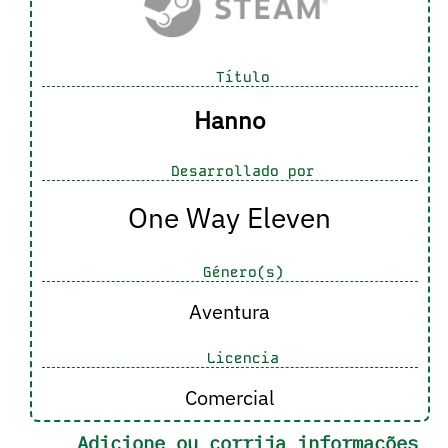
Título
Hanno
Desarrollado por
One Way Eleven
Género(s)
Aventura
Licencia
Comercial
Adicione ou corrija informações