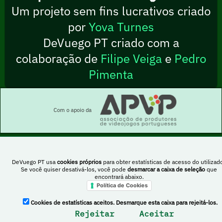
Um projeto sem fins lucrativos criado
por
Yova Turnes
DeVuego PT criado com a
colaboração de
Filipe Veiga
e
Pedro
Pimenta
Com o apoio da
DeVuego PT usa
cookies próprios
para obter estatísticas de acesso do utilizado
Esta obra está sob uma licença Creative Commons Atribuição-NãoComercial-
Se você quiser desativá-los, você pode
desmarcar a caixa de seleção
que
PartilhaIgual 4.0 Internacional
encontrará abaixo.
Política de Cookies
DeVuego Espanha
DeVuego LATAM
Cookies de estatísticas aceitos. Desmarque esta caixa para rejeitá-los.
Rejeitar
Aceitar
DeVuego Portugal