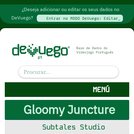
¿Deseja adicionar ou editar os seus dados no
DeVuego?
Entrar no MODO DeVuego: Editar_
MENÚ
Gloomy Juncture
Subtales Studio