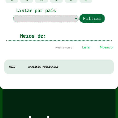
Listar por país
Meios de:
Lista
Mosaico
Mostrar como
MEIO
ANÁLISES PUBLICADAS