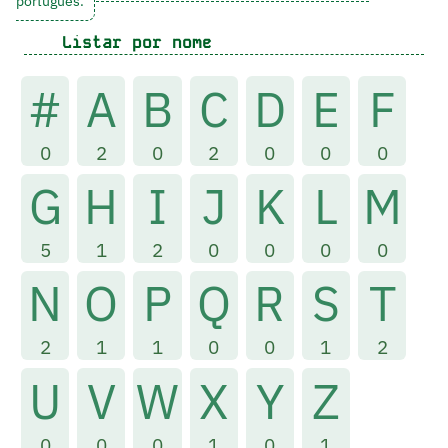
português.
Listar por nome
#
A
B
C
D
E
F
0
2
0
2
0
0
0
G
H
I
J
K
L
M
5
1
2
0
0
0
0
N
O
P
Q
R
S
T
2
1
1
0
0
1
2
U
V
W
X
Y
Z
0
0
0
1
0
1