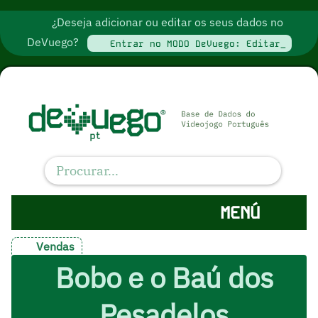
¿Deseja adicionar ou editar os seus dados no
DeVuego?
Entrar no MODO DeVuego: Editar_
MENÚ
Vendas
Bobo e o Baú dos
Pesadelos