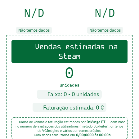
N/D
N/D
Não temos dados
Não temos dados
Vendas estimadas na
Steam
0
unidades
Faixa: 0 - 0 unidades
Faturação estimada: 0 €
Dados de vendas e faturação estimados por
DeVuego PT
com base
no número de avaliações dos utilizadores (método Boxleiter),
critérios
de VGInsights
e vários corretores própios.
Com dados atualizados em
0/00/0000 às 00:00h