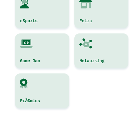
eSports
Feira
Game Jam
Networking
PrÃ©mios