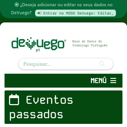
¿Deseja adicionar ou editar os seus dados no
DeVuego?
Entrar no MODO DeVuego: Editar_
MENÚ
Eventos
passados