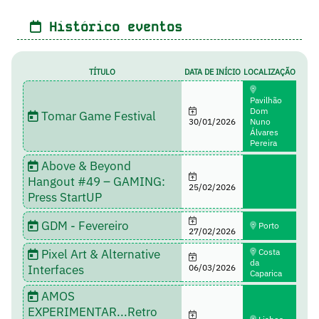
Histórico eventos
TÍTULO
DATA DE INÍCIO
LOCALIZAÇÃO
Pavilhão
Dom
Tomar Game Festival
30/01/2026
Nuno
Álvares
Pereira
Above & Beyond
Hangout #49 – GAMING:
25/02/2026
Press StartUP
GDM - Fevereiro
Porto
27/02/2026
Pixel Art & Alternative
Costa
da
Interfaces
06/03/2026
Caparica
AMOS
EXPERIMENTAR...Retro