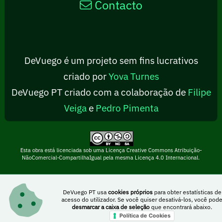
Contacto
DeVuego é um projeto sem fins lucrativos
criado por
Yova Turnes
DeVuego PT criado com a colaboração de
Filipe
Veiga
e
Pedro Pimenta
Esta obra está licenciada sob uma Licença Creative Commons Atribuição-
NãoComercial-CompartilhaIgual pela mesma Licença 4.0 Internacional.
YovaGamingNetwork
DeVuego PT usa
cookies próprios
para obter estatísticas de
acesso do utilizador. Se você quiser desativá-los, você pod
desmarcar a caixa de seleção
que encontrará abaixo.
Política de Cookies
DeVuego Espanha