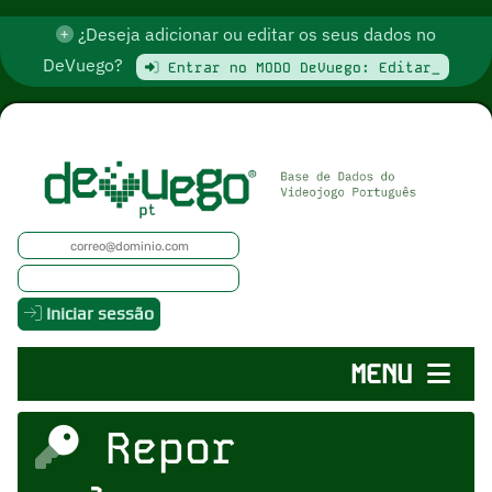
¿Deseja adicionar ou editar os seus dados no
DeVuego?
Entrar no MODO DeVuego: Editar_
Iniciar sessão
MENU
Repor