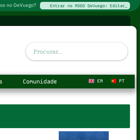
ados no DeVuego?
Entrar no MODO DeVuego: Editar_
s
Comunidade
EN
PT