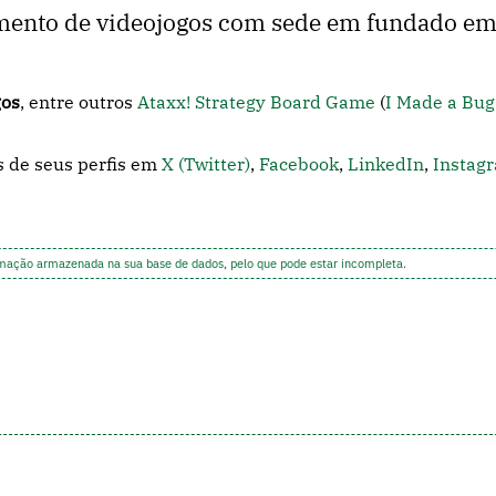
imento de videojogos com sede em fundado e
gos
, entre outros
Ataxx! Strategy Board Game
(
I Made a Bu
s de seus perfis em
X (Twitter)
,
Facebook
,
LinkedIn
,
Instag
rmação armazenada na sua base de dados, pelo que pode estar incompleta.