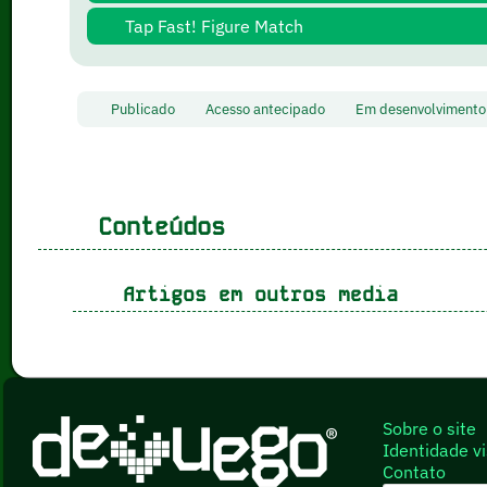
Tap Fast! Figure Match
Publicado
Acesso antecipado
Em desenvolvimen
Conteúdos
Artigos em outros media
Sobre o site
Identidade vi
Contato