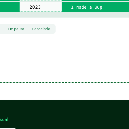
2023
I Made a Bug
to
Em pausa
Cancelado
sual