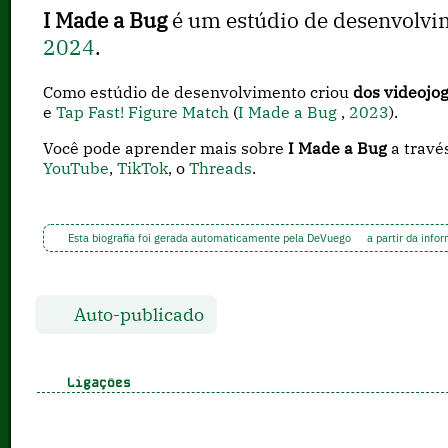
I Made a Bug
é um estúdio de desenvolv
2024
.
Como estúdio de desenvolvimento criou
dos videojo
e
Tap Fast! Figure Match
(
I Made a Bug
,
2023
).
Você pode aprender mais sobre
I Made a Bug
a travé
YouTube
,
TikTok
, o
Threads
.
Esta biografia foi gerada automaticamente pela DeVuego
a partir da info
Auto-publicado
Ligações