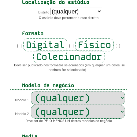
Localização do estúdio
Distrito
O estúdio deve pertencer a este distrito
Formato
Digital
Físico
Colecionador
Deve ser publicado nos formatos selecionados (em qualquer um deles, se
nenhum for selecionado)
Modelo de negócio
Modelo 1
Modelo 2
Deve ser de PELO MENOS UM destes modelos de negócio
Media