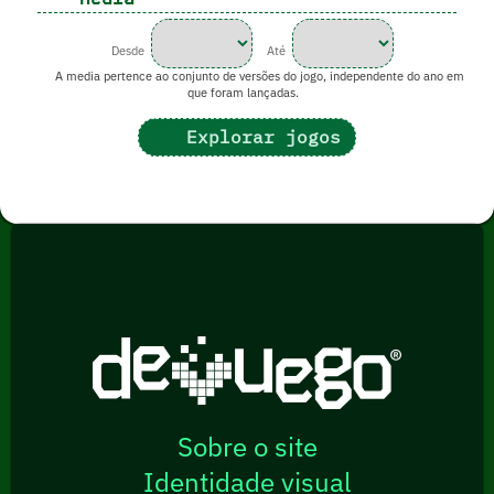
Desde
Até
A media pertence ao conjunto de versões do jogo, independente do ano em
que foram lançadas.
Explorar jogos
Sobre o site
Identidade visual