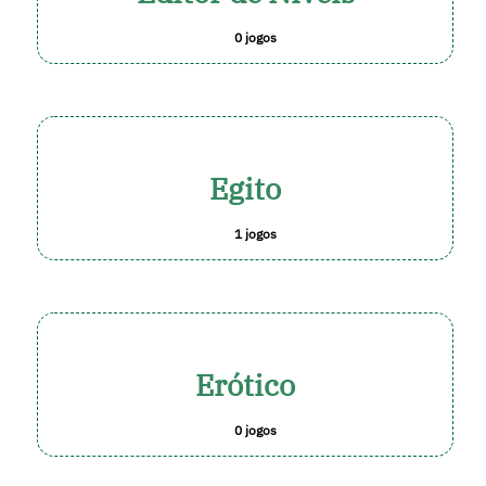
0 jogos
Egito
1 jogos
Erótico
0 jogos