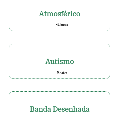
Atmosférico
41 jogos
Autismo
0 jogos
Banda Desenhada