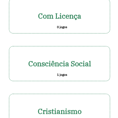
Com Licença
0 jogos
Consciência Social
1 jogos
Cristianismo