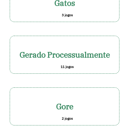
Gatos
3 jogos
Gerado Processualmente
11 jogos
Gore
2 jogos