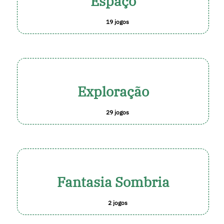
Espaço
19 jogos
Exploração
29 jogos
Fantasia Sombria
2 jogos