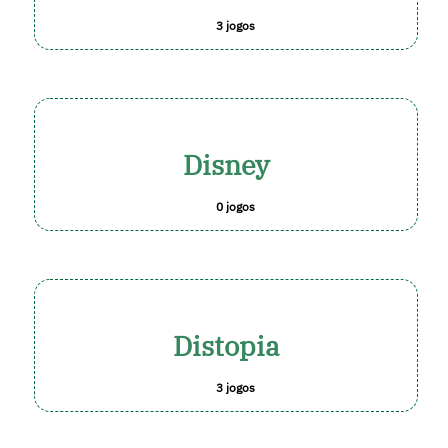
3 jogos
Disney
0 jogos
Distopia
3 jogos