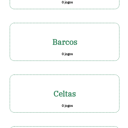
0 jogos
Barcos
0 jogos
Celtas
0 jogos