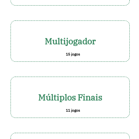
Multijogador
15 jogos
Múltiplos Finais
11 jogos