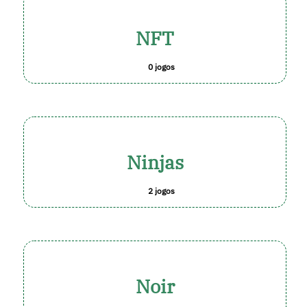
NFT
0 jogos
Ninjas
2 jogos
Noir