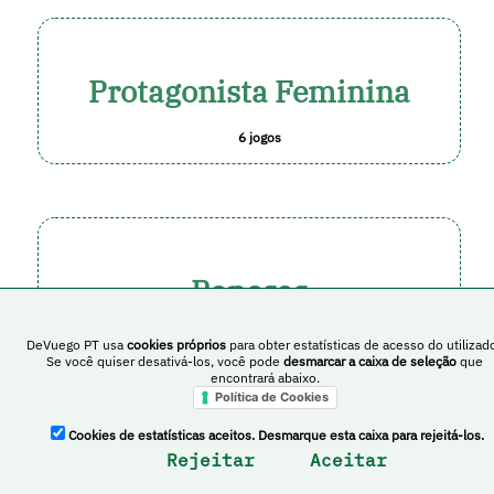
Protagonista Feminina
6 jogos
Raposas
0 jogos
DeVuego PT usa
cookies próprios
para obter estatísticas de acesso do utilizado
Se você quiser desativá-los, você pode
desmarcar a caixa de seleção
que
encontrará abaixo.
Política de Cookies
Cookies de estatísticas aceitos. Desmarque esta caixa para rejeitá-los.
Rejeitar
Aceitar
Relaxante