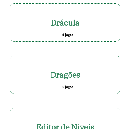
Drácula
1 jogos
Dragões
2 jogos
Editor de Níveis