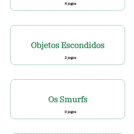
4 jogos
Objetos Escondidos
2 jogos
Os Smurfs
0 jogos