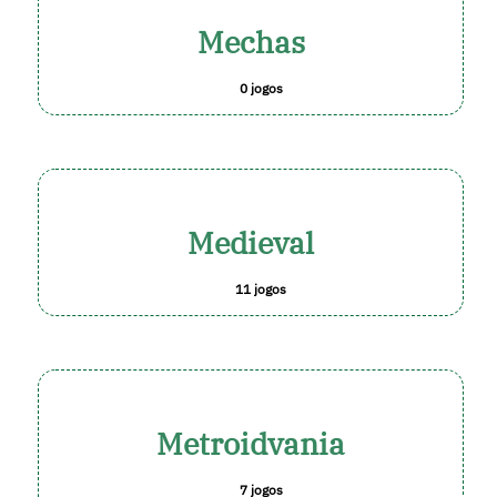
Mechas
0 jogos
Medieval
11 jogos
Metroidvania
7 jogos