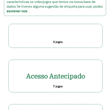
características os videojogos que temos na nossa base de
dados Se tiveres alguma sugestão de etiqueta para usar, podes
escrever-nos
.
0 jogos
Acesso Antecipado
7 jogos