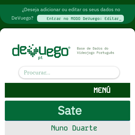
¿Deseja adicionar ou editar os seus dados no
DeVuego?
Entrar no MODO DeVuego: Editar_
MENÚ
Sate
Nuno Duarte