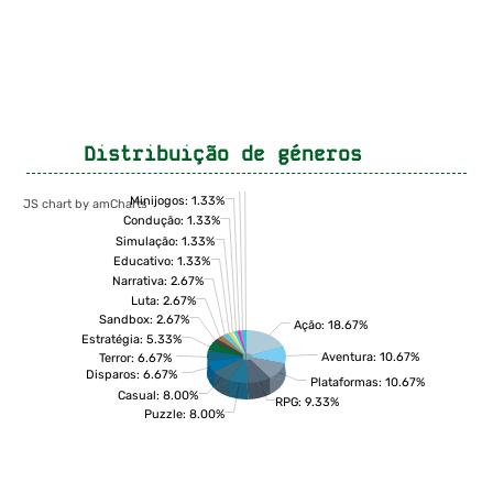
Distribuição de géneros
Ficção Interactiva: 1.33%
Fitness: 1.33%
Minijogos: 1.33%
JS chart by amCharts
Condução: 1.33%
Simulação: 1.33%
Educativo: 1.33%
Narrativa: 2.67%
Luta: 2.67%
Sandbox: 2.67%
Ação: 18.67%
Estratégia: 5.33%
Aventura: 10.67%
Terror: 6.67%
Disparos: 6.67%
Plataformas: 10.67%
Casual: 8.00%
RPG: 9.33%
Puzzle: 8.00%