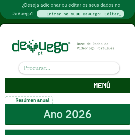
¿Deseja adicionar ou editar os seus dados no
DeVuego?
Entrar no MODO DeVuego: Editar_
MENÚ
Resúmen anual
Ano 2026