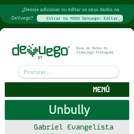
¿Deseja adicionar ou editar os seus dados no
DeVuego?
Entrar no MODO DeVuego: Editar_
MENÚ
Unbully
Gabriel Evangelista