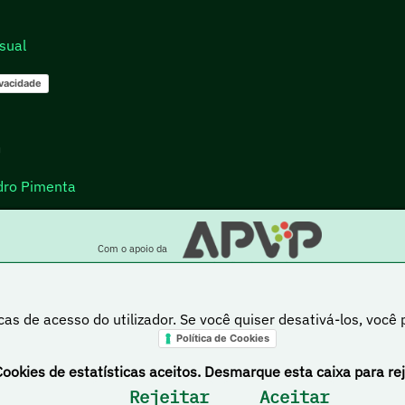
sual
ivacidade
go
dro Pimenta
Com o apoio da
cas de acesso do utilizador. Se você quiser desativá-los, você
Política de Cookies
a está sob uma licença Creative Commons Atribuição-NãoComercial-PartilhaIgual 4.0 Inte
Cookies de estatísticas aceitos. Desmarque esta caixa para rej
Rejeitar
Aceitar