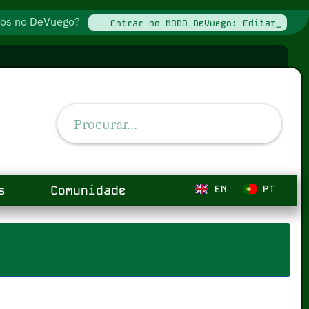
ados no DeVuego?
Entrar no MODO DeVuego: Editar_
s
Comunidade
EN
PT