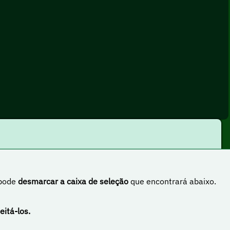
 pode
desmarcar a caixa de seleção
que encontrará abaixo.
rnacional
eitá-los.