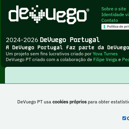
Sobre o site
Identidade vi
Contato
Política de pr
2024-2026
DeVuego Portugal
A DeVuego Portugal faz parte da DeVue
Um projeto sem fins lucrativos criado por
Yova Turnes
DeVuego PT criado com a colaboração de
Filipe Veiga
e
Pe
DeVuego PT usa
cookies próprios
para obter estatísti
Esta obr