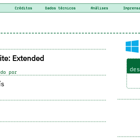
Créditos
Dados técnicos
Análises
Imprens
ite: Extended
des
do por
ís