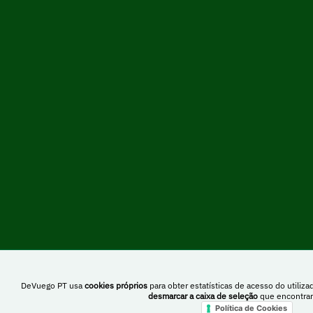
DeVuego PT usa
cookies próprios
para obter estatísticas de acesso do utiliza
desmarcar a caixa de seleção
que encontrar
Política de Cookies