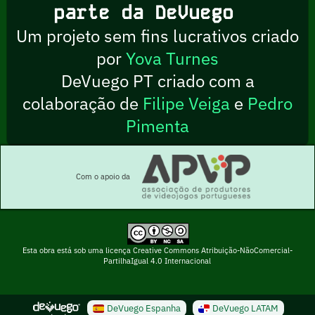
parte da DeVuego
Um projeto sem fins lucrativos criado
por
Yova Turnes
DeVuego PT criado com a
colaboração de
Filipe Veiga
e
Pedro
Pimenta
Com o apoio da
Esta obra está sob uma licença Creative Commons Atribuição-NãoComercial-
PartilhaIgual 4.0 Internacional
DeVuego Espanha
DeVuego LATAM