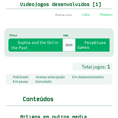
Videojogos desenvolvidos [1]
Lista
Mosaico
Mostrar como
TÍTULO
PUBL
Sophia and the Girl in
Perpétuos
2021
the Past
Games
Total jogos:
1
Publicado
Acesso antecipado
Em desenvolvimento
Em pausa
Cancelado
Conteúdos
Artigos em outros media