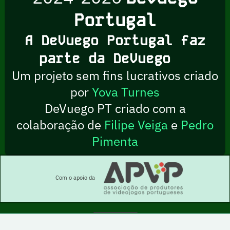
Portugal
A DeVuego Portugal faz
parte da DeVuego
Um projeto sem fins lucrativos criado
por
Yova Turnes
DeVuego PT criado com a
colaboração de
Filipe Veiga
e
Pedro
Pimenta
Com o apoio da