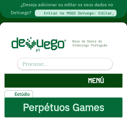
¿Deseja adicionar ou editar os seus dados no
DeVuego?
Entrar no MODO DeVuego: Editar_
MENÚ
Estúdio
Perpétuos Games