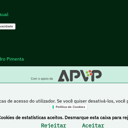
sual
ivacidade
go
dro Pimenta
Com o apoio da
cas de acesso do utilizador. Se você quiser desativá-los, você
Política de Cookies
a está sob uma licença Creative Commons Atribuição-NãoComercial-PartilhaIgual 4.0 Inte
Cookies de estatísticas aceitos. Desmarque esta caixa para rej
Rejeitar
Aceitar