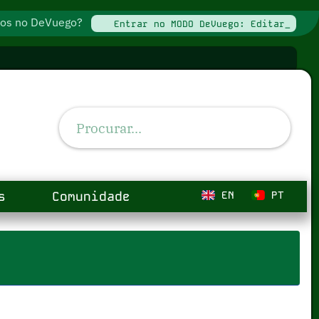
ados no DeVuego?
Entrar no MODO DeVuego: Editar_
s
Comunidade
EN
PT