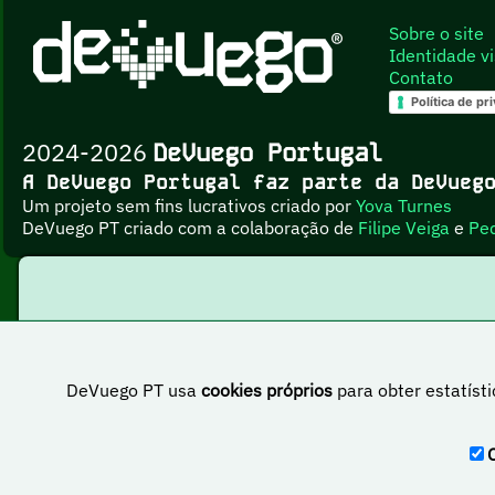
Sobre o site
Identidade vi
Contato
Política de pr
2024-2026
DeVuego Portugal
A DeVuego Portugal faz parte da DeVue
Um projeto sem fins lucrativos criado por
Yova Turnes
DeVuego PT criado com a colaboração de
Filipe Veiga
e
Pe
DeVuego PT usa
cookies próprios
para obter estatísti
Esta obr