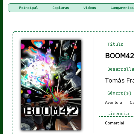
Principal
Capturas
Vídeos
Lançamentos
Título
BOOM42
Desarrolla
Tomás Fr
Género(s)
Aventura
Ca
Licencia
Comercial