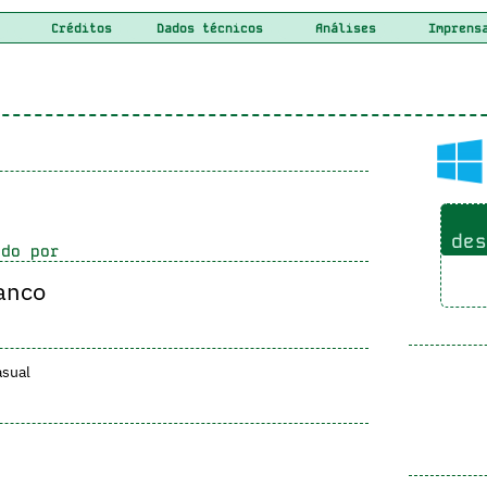
Créditos
Dados técnicos
Análises
Imprens
des
do por
anco
sual