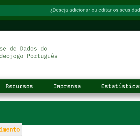
¿Deseja adicionar ou editar os seus d
Recursos
Imprensa
Estatística
imento