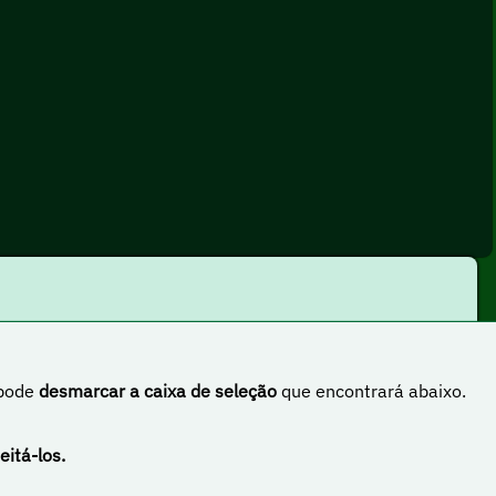
 pode
desmarcar a caixa de seleção
que encontrará abaixo.
rnacional
eitá-los.