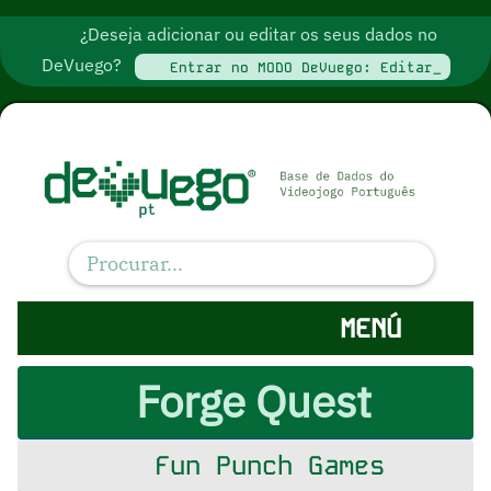
¿Deseja adicionar ou editar os seus dados no
DeVuego?
Entrar no MODO DeVuego: Editar_
MENÚ
Forge Quest
Fun Punch Games