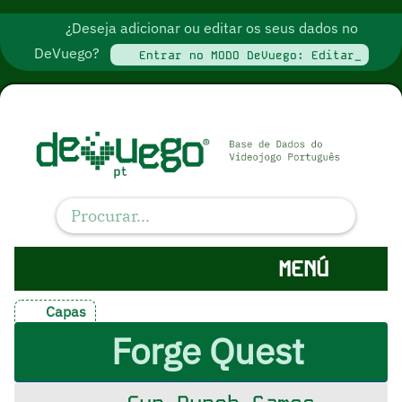
¿Deseja adicionar ou editar os seus dados no
DeVuego?
Entrar no MODO DeVuego: Editar_
MENÚ
Capas
Forge Quest