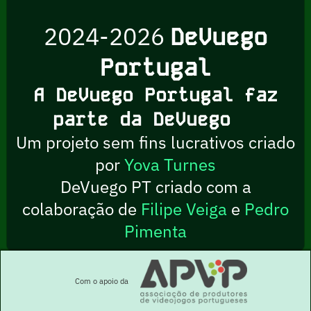
2024-2026
DeVuego
Portugal
A DeVuego Portugal faz
parte da DeVuego
Um projeto sem fins lucrativos criado
por
Yova Turnes
DeVuego PT criado com a
colaboração de
Filipe Veiga
e
Pedro
Pimenta
Com o apoio da