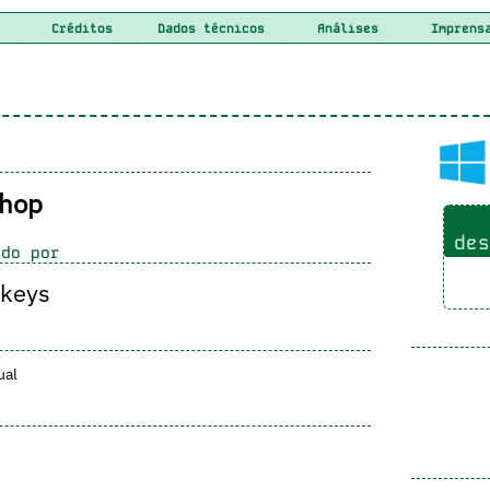
Créditos
Dados técnicos
Análises
Imprens
Shop
des
do por
keys
ual