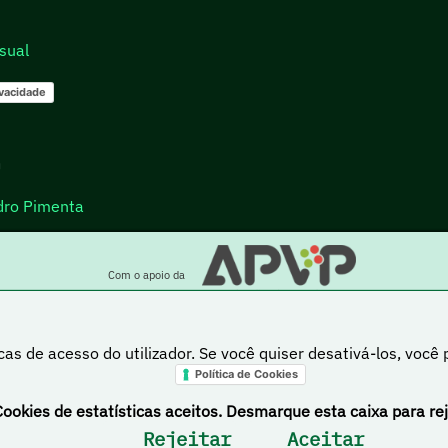
sual
ivacidade
go
dro Pimenta
Com o apoio da
cas de acesso do utilizador. Se você quiser desativá-los, você
Política de Cookies
a está sob uma licença Creative Commons Atribuição-NãoComercial-PartilhaIgual 4.0 Inte
Cookies de estatísticas aceitos. Desmarque esta caixa para rej
Rejeitar
Aceitar