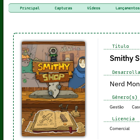
Principal
Capturas
Vídeos
Lançamentos
Título
Smithy 
Desarrolla
Nerd Mon
Género(s)
Gestão
Cas
Licencia
Comercial