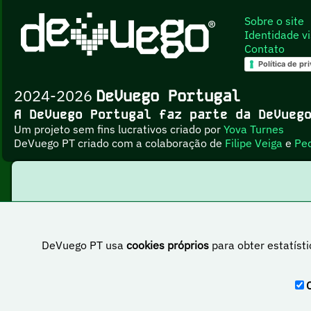
Sobre o site
Identidade vi
Contato
Política de pr
2024-2026
DeVuego Portugal
A DeVuego Portugal faz parte da DeVue
Um projeto sem fins lucrativos criado por
Yova Turnes
DeVuego PT criado com a colaboração de
Filipe Veiga
e
Pe
DeVuego PT usa
cookies próprios
para obter estatísti
Esta obr