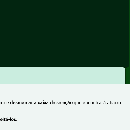
 pode
desmarcar a caixa de seleção
que encontrará abaixo.
rnacional
eitá-los.