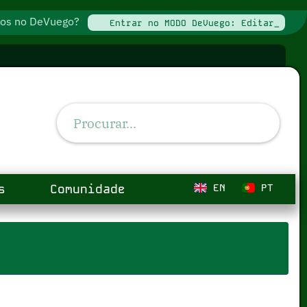
ados no DeVuego?
Entrar no MODO DeVuego: Editar_
s
Comunidade
EN
PT