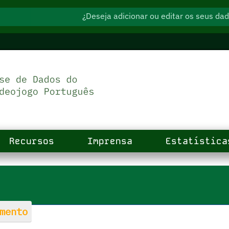
¿Deseja adicionar ou editar os seus d
Recursos
Imprensa
Estatística
mento