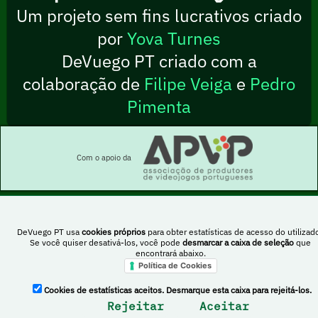
Um projeto sem fins lucrativos criado
por
Yova Turnes
DeVuego PT criado com a
colaboração de
Filipe Veiga
e
Pedro
Pimenta
Com o apoio da
DeVuego PT usa
cookies próprios
para obter estatísticas de acesso do utilizado
Esta obra está sob uma licença Creative Commons Atribuição-NãoComercial-
Se você quiser desativá-los, você pode
desmarcar a caixa de seleção
que
PartilhaIgual 4.0 Internacional
encontrará abaixo.
Política de Cookies
DeVuego Espanha
DeVuego LATAM
Cookies de estatísticas aceitos. Desmarque esta caixa para rejeitá-los.
Rejeitar
Aceitar
DeVuego Portugal