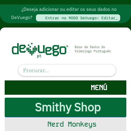
¿Deseja adicionar ou editar os seus dados no
DeVuego?
Entrar no MODO DeVuego: Editar_
MENÚ
Smithy Shop
Nerd Monkeys