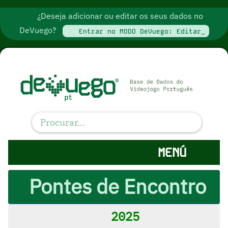
¿Deseja adicionar ou editar os seus dados no
DeVuego?
Entrar no MODO DeVuego: Editar_
MENÚ
Pontes de Encontro
2025