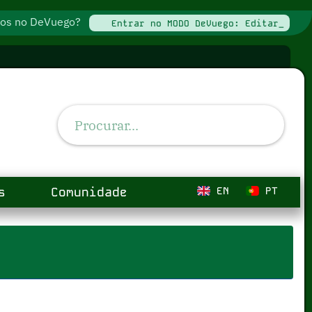
ados no DeVuego?
Entrar no MODO DeVuego: Editar_
s
Comunidade
EN
PT