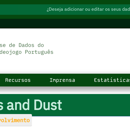
¿Deseja adicionar ou editar os seus d
Recursos
Imprensa
Estatística
 and Dust
olvimento