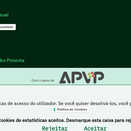
sual
ivacidade
go
dro Pimenta
Com o apoio da
cas de acesso do utilizador. Se você quiser desativá-los, você
Política de Cookies
a está sob uma licença Creative Commons Atribuição-NãoComercial-PartilhaIgual 4.0 Inte
Cookies de estatísticas aceitos. Desmarque esta caixa para rej
Rejeitar
Aceitar