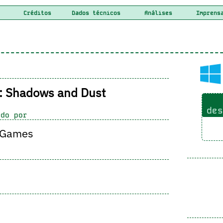
Créditos
Dados técnicos
Análises
Imprens
: Shadows and Dust
des
do por
y Games