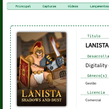
Principal
Capturas
Vídeos
Lançamentos
Título
LANISTA
Desarrolla
Digitalit
Género(s)
Gestão
Licencia
Comercial