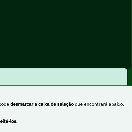
 pode
desmarcar a caixa de seleção
que encontrará abaixo.
rnacional
eitá-los.