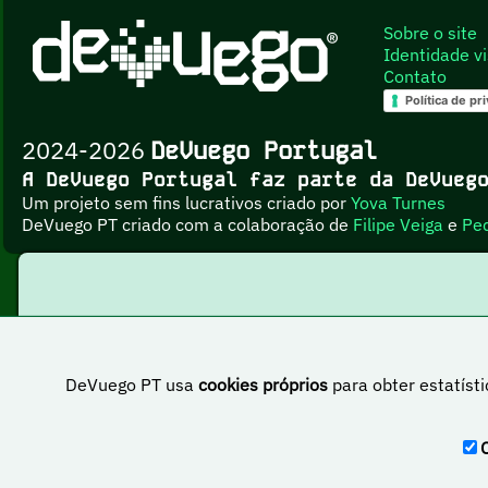
Sobre o site
Identidade vi
Contato
Política de pr
2024-2026
DeVuego Portugal
A DeVuego Portugal faz parte da DeVue
Um projeto sem fins lucrativos criado por
Yova Turnes
DeVuego PT criado com a colaboração de
Filipe Veiga
e
Pe
DeVuego PT usa
cookies próprios
para obter estatísti
Esta obr