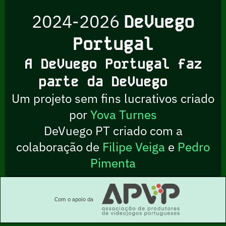
2024-2026
DeVuego
Portugal
A DeVuego Portugal faz
parte da DeVuego
Um projeto sem fins lucrativos criado
por
Yova Turnes
DeVuego PT criado com a
colaboração de
Filipe Veiga
e
Pedro
Pimenta
Com o apoio da