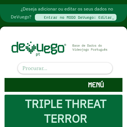
¿Deseja adicionar ou editar os seus dados no
DeVuego?
Entrar no MODO DeVuego: Editar_
MENÚ
TRIPLE THREAT
TERROR