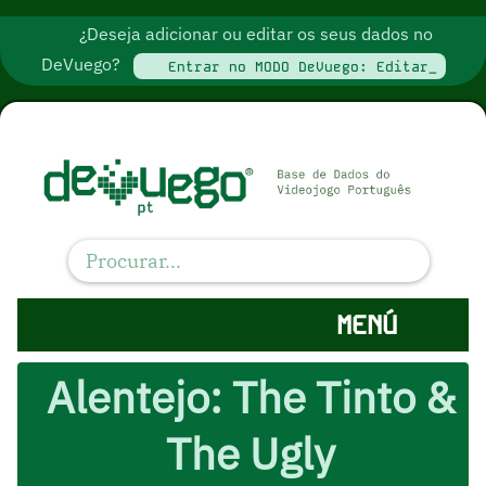
¿Deseja adicionar ou editar os seus dados no
DeVuego?
Entrar no MODO DeVuego: Editar_
MENÚ
Alentejo: The Tinto &
The Ugly