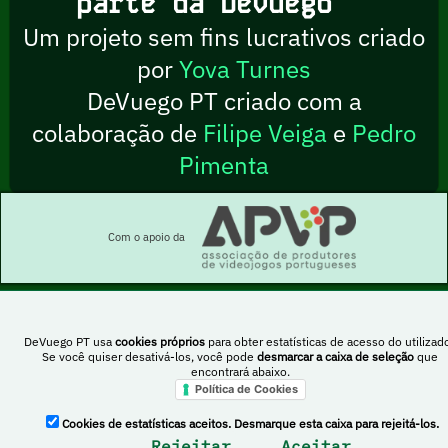
parte da DeVuego
Um projeto sem fins lucrativos criado
por
Yova Turnes
DeVuego PT criado com a
colaboração de
Filipe Veiga
e
Pedro
Pimenta
Com o apoio da
DeVuego PT usa
cookies próprios
para obter estatísticas de acesso do utilizado
Esta obra está sob uma licença Creative Commons Atribuição-NãoComercial-
Se você quiser desativá-los, você pode
desmarcar a caixa de seleção
que
PartilhaIgual 4.0 Internacional
encontrará abaixo.
Política de Cookies
Cookies de estatísticas aceitos. Desmarque esta caixa para rejeitá-los.
DeVuego Espanha
DeVuego LATAM
Rejeitar
Aceitar