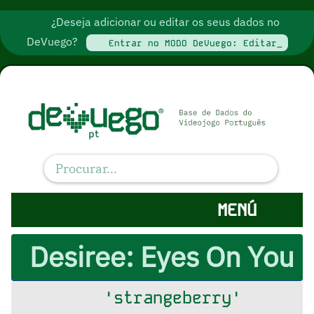
¿Deseja adicionar ou editar os seus dados no
DeVuego?
Entrar no MODO DeVuego: Editar_
MENÚ
Desiree: Eyes On You
'strangeberry'