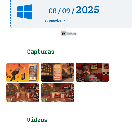
2025
08 /
09 /
'strangeberry'
Capturas
Vídeos