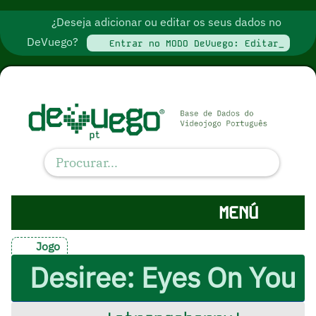
¿Deseja adicionar ou editar os seus dados no
DeVuego?
Entrar no MODO DeVuego: Editar_
MENÚ
Jogo
Desiree: Eyes On You