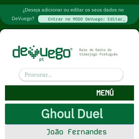
¿Deseja adicionar ou editar os seus dados no
DeVuego?
Entrar no MODO DeVuego: Editar_
MENÚ
Ghoul Duel
João Fernandes