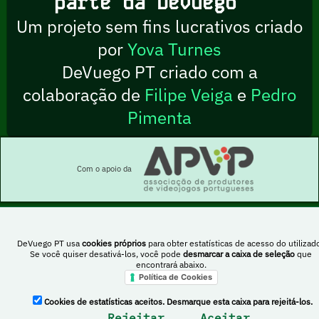
parte da DeVuego
Um projeto sem fins lucrativos criado
por
Yova Turnes
DeVuego PT criado com a
colaboração de
Filipe Veiga
e
Pedro
Pimenta
Com o apoio da
DeVuego PT usa
cookies próprios
para obter estatísticas de acesso do utilizado
Esta obra está sob uma licença Creative Commons Atribuição-NãoComercial-
Se você quiser desativá-los, você pode
desmarcar a caixa de seleção
que
PartilhaIgual 4.0 Internacional
encontrará abaixo.
Política de Cookies
Cookies de estatísticas aceitos. Desmarque esta caixa para rejeitá-los.
DeVuego Espanha
DeVuego LATAM
Rejeitar
Aceitar