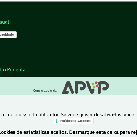
sual
ivacidade
go
dro Pimenta
Com o apoio da
cas de acesso do utilizador. Se você quiser desativá-los, você
Política de Cookies
a está sob uma licença Creative Commons Atribuição-NãoComercial-PartilhaIgual 4.0 Inte
Cookies de estatísticas aceitos. Desmarque esta caixa para rej