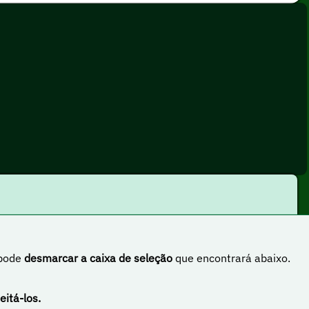
 pode
desmarcar a caixa de seleção
que encontrará abaixo.
rnacional
eitá-los.