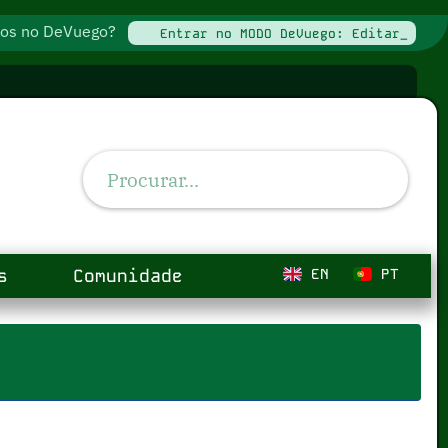
ados no DeVuego?
Entrar no MODO DeVuego: Editar_
s
Comunidade
EN
PT