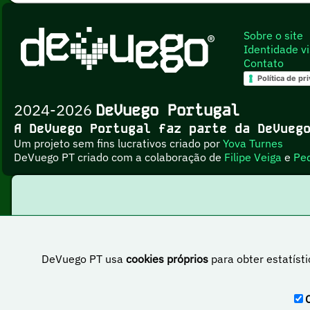
Sobre o site
Identidade vi
Contato
Política de pr
2024-2026
DeVuego Portugal
A DeVuego Portugal faz parte da DeVue
Um projeto sem fins lucrativos criado por
Yova Turnes
DeVuego PT criado com a colaboração de
Filipe Veiga
e
Pe
DeVuego PT usa
cookies próprios
para obter estatísti
Esta obr