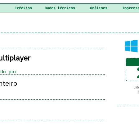
Créditos
Dados técnicos
Análises
Imprens
ltiplayer
do por
nteiro
Este