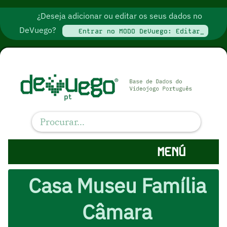
¿Deseja adicionar ou editar os seus dados no
DeVuego?
Entrar no MODO DeVuego: Editar_
MENÚ
Casa Museu Família
Câmara