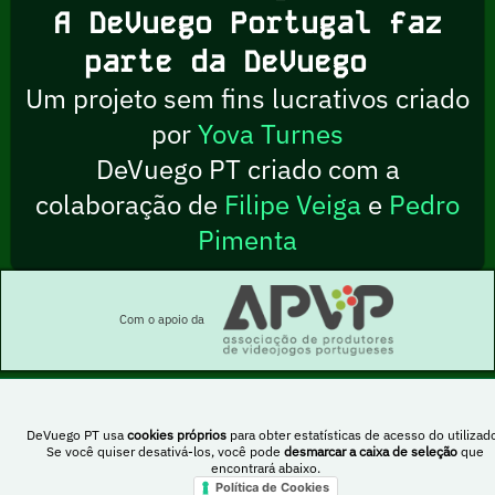
A DeVuego Portugal faz
parte da DeVuego
Um projeto sem fins lucrativos criado
por
Yova Turnes
DeVuego PT criado com a
colaboração de
Filipe Veiga
e
Pedro
Pimenta
Com o apoio da
DeVuego PT usa
cookies próprios
para obter estatísticas de acesso do utilizado
Esta obra está sob uma licença Creative Commons Atribuição-NãoComercial-
Se você quiser desativá-los, você pode
desmarcar a caixa de seleção
que
PartilhaIgual 4.0 Internacional
encontrará abaixo.
Política de Cookies