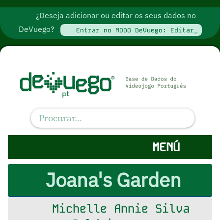
¿Deseja adicionar ou editar os seus dados no
DeVuego?
Entrar no MODO DeVuego: Editar_
MENÚ
Joana's Garden
Michelle Annie Silva