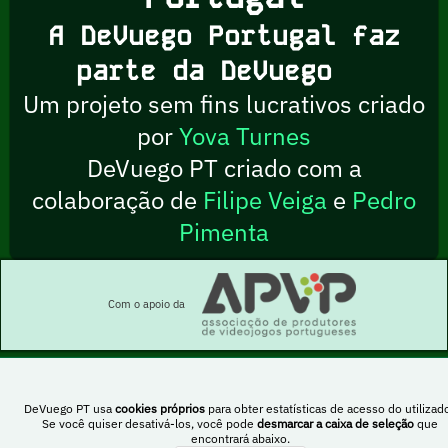
A DeVuego Portugal faz
parte da DeVuego
Um projeto sem fins lucrativos criado
por
Yova Turnes
DeVuego PT criado com a
colaboração de
Filipe Veiga
e
Pedro
Pimenta
Com o apoio da
DeVuego PT usa
cookies próprios
para obter estatísticas de acesso do utilizado
Esta obra está sob uma licença Creative Commons Atribuição-NãoComercial-
Se você quiser desativá-los, você pode
desmarcar a caixa de seleção
que
PartilhaIgual 4.0 Internacional
encontrará abaixo.