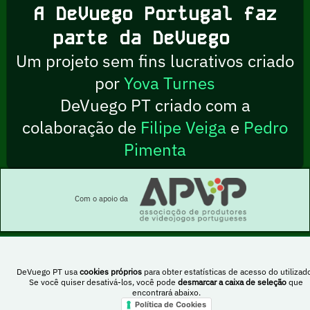
A DeVuego Portugal faz
parte da DeVuego
Um projeto sem fins lucrativos criado
por
Yova Turnes
DeVuego PT criado com a
colaboração de
Filipe Veiga
e
Pedro
Pimenta
Com o apoio da
DeVuego PT usa
cookies próprios
para obter estatísticas de acesso do utilizado
Esta obra está sob uma licença Creative Commons Atribuição-NãoComercial-
Se você quiser desativá-los, você pode
desmarcar a caixa de seleção
que
PartilhaIgual 4.0 Internacional
encontrará abaixo.
Política de Cookies