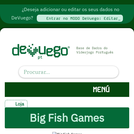
¿Deseja adicionar ou editar os seus dados no
DeVuego?
Entrar no MODO DeVuego: Editar_
MENÚ
Loja
Big Fish Games