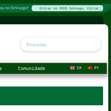
ados no DeVuego?
Entrar no MODO DeVuego: Editar_
s
Comunidade
EN
PT