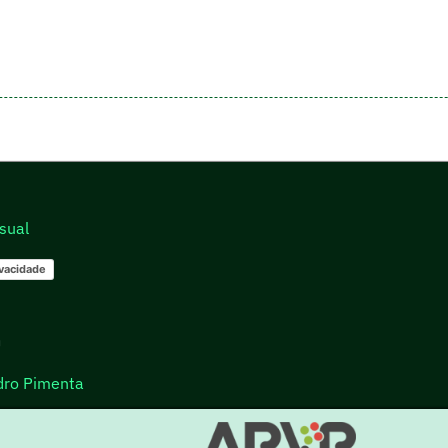
sual
ivacidade
go
dro Pimenta