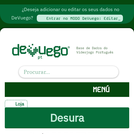
¿Deseja adicionar ou editar os seus dados no
DeVuego?
Entrar no MODO DeVuego: Editar_
MENÚ
Loja
Desura