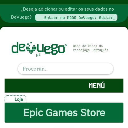
¿Deseja adicionar ou editar os seus dados no
DeVuego?
Entrar no MODO DeVuego: Editar_
MENÚ
Loja
Epic Games Store