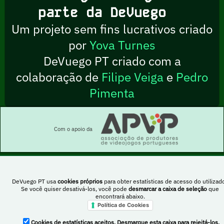
parte da DeVuego
Um projeto sem fins lucrativos criado
por
Yova Turnes
DeVuego PT criado com a
colaboração de
Filipe Veiga
e
Pedro
Pimenta
Com o apoio da
DeVuego PT usa
cookies próprios
para obter estatísticas de acesso do utilizado
Esta obra está sob uma licença Creative Commons Atribuição-NãoComercial-
Se você quiser desativá-los, você pode
desmarcar a caixa de seleção
que
PartilhaIgual 4.0 Internacional
encontrará abaixo.
Política de Cookies
DeVuego Espanha
DeVuego LATAM
Cookies de estatísticas aceitos. Desmarque esta caixa para rejeitá-los.