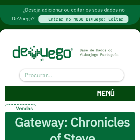
¿Deseja adicionar ou editar os seus dados no
DeVuego?
Entrar no MODO DeVuego: Editar_
MENÚ
Vendas
Gateway: Chronicles
of Steve